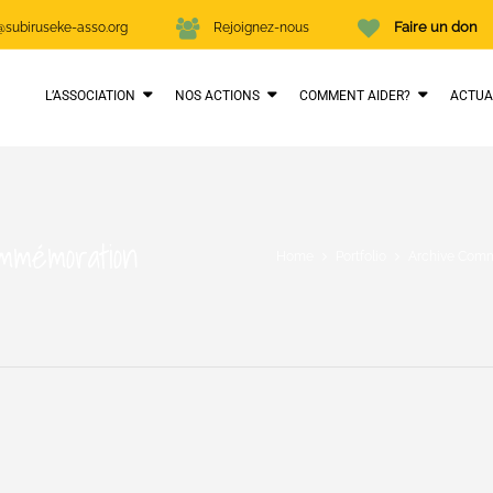
Faire un don
subiruseke-asso.org
Rejoignez-nous
L’ASSOCIATION
NOS ACTIONS
COMMENT AIDER?
ACTUA
mémoration
Home
Portfolio
Archive Com