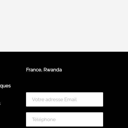
France, Rwanda
tiques
s