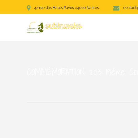
42 rue des Hauts Pavés 44000 Nantes.
contact@
COMMÉMORATION 2013 19éme Com